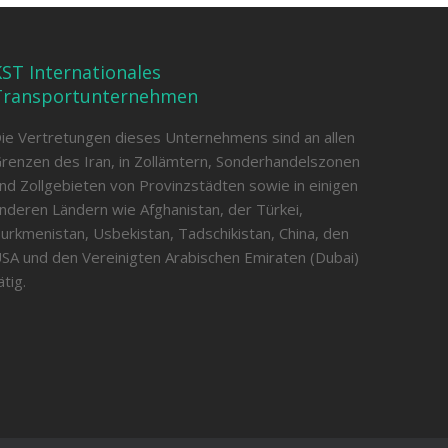
ST Internationales
Transportunternehmen
ie Vertretungen dieses Unternehmens sind an allen
renzen des Iran, in Zollämtern, Sonderhandelszonen
nd Zollgebieten von Provinzstädten sowie in einigen
nderen Ländern wie Afghanistan, der Türkei,
urkmenistan, Usbekistan, Tadschikistan, China, den
SA und den Vereinigten Arabischen Emiraten (Dubai)
ätig.