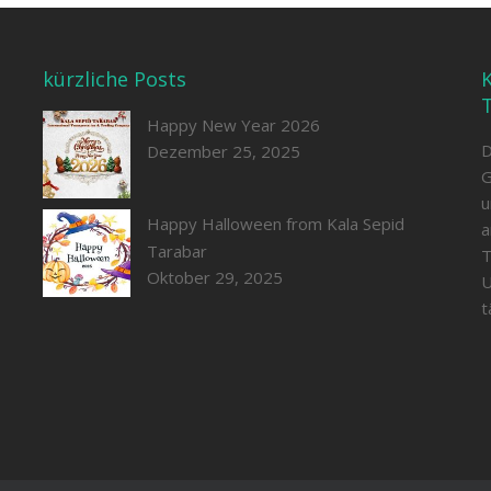
kürzliche Posts
K
Happy New Year 2026
D
Dezember 25, 2025
G
u
Happy Halloween from Kala Sepid
a
Tarabar
T
Oktober 29, 2025
U
t