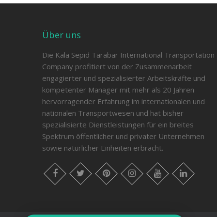
Über uns
Die Kala Sepid Tarabar International Transportation
Company profitiert von der Zusammenarbeit
engagierter und spezialisierter Arbeitskräfte und
kompetenter Manager mit mehr als 20 Jahren
hervorragender Erfahrung im internationalen und
nationalen Transportwesen und hat bisher
spezialisierte Dienstleistungen für ein breites
Spektrum öffentlicher und privater Unternehmen
sowie natürlicher Einheiten erbracht.
Facebook
Twitter
Pinterest
Instagram
Youtube
LinkedIn