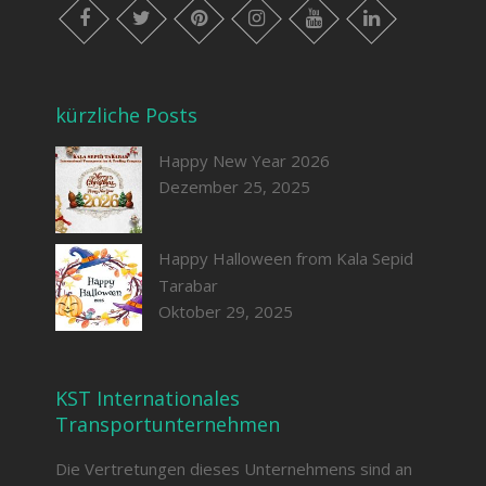
Facebook
Twitter
Pinterest
Instagram
Youtube
LinkedIn
kürzliche Posts
Happy New Year 2026
Dezember 25, 2025
Happy Halloween from Kala Sepid
Tarabar
Oktober 29, 2025
KST Internationales
Transportunternehmen
Die Vertretungen dieses Unternehmens sind an